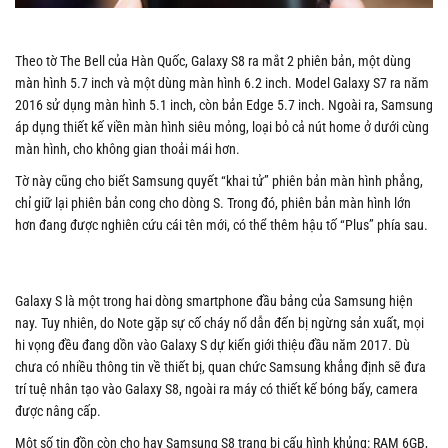
Theo tờ The Bell của Hàn Quốc, Galaxy S8 ra mắt 2 phiên bản, một dùng
màn hình 5.7 inch và một dùng màn hình 6.2 inch. Model Galaxy S7 ra năm
2016 sử dụng màn hình 5.1 inch, còn bản Edge 5.7 inch. Ngoài ra, Samsung
áp dụng thiết kế viền màn hình siêu mỏng, loại bỏ cả nút home ở dưới cùng
màn hình, cho không gian thoải mái hơn.
Tờ này cũng cho biết Samsung quyết “khai tử” phiên bản màn hình phẳng,
chỉ giữ lại phiên bản cong cho dòng S. Trong đó, phiên bản màn hình lớn
hơn đang được nghiên cứu cái tên mới, có thể thêm hậu tố “Plus” phía sau.
Galaxy S là một trong hai dòng smartphone đầu bảng của Samsung hiện
nay. Tuy nhiên, do Note gặp sự cố cháy nổ dẫn đến bị ngừng sản xuất, mọi
hi vọng đều đang dồn vào Galaxy S dự kiến giới thiệu đầu năm 2017. Dù
chưa có nhiều thông tin về thiết bị, quan chức Samsung khẳng định sẽ đưa
trí tuệ nhân tạo vào Galaxy S8, ngoài ra máy có thiết kế bóng bẩy, camera
được nâng cấp.
Một số tin đồn còn cho hay Samsung S8 trang bị cấu hình khủng: RAM 6GB,