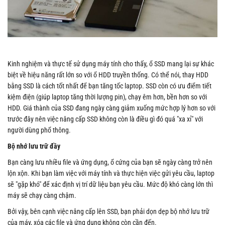
Kinh nghiệm và thực tế sử dụng máy tính cho thấy, ổ SSD mang lại sự khác
biệt về hiệu năng rất lớn so với ổ HDD truyền thống. Có thể nói, thay HDD
bằng SSD là cách tốt nhất để bạn tăng tốc laptop. SSD còn có ưu điểm tiết
kiệm điện (giúp laptop tăng thời lượng pin), chạy êm hơn, bền hơn so với
HDD. Giá thành của SSD đang ngày càng giảm xuống mức hợp lý hơn so với
trước đây nên việc nâng cấp SSD không còn là điều gì đó quá "xa xỉ" với
người dùng phổ thông.
Bộ nhớ lưu trữ đầy
Bạn càng lưu nhiều file và ứng dụng, ổ cứng của bạn sẽ ngày càng trở nên
lộn xộn. Khi bạn làm việc với máy tính và thực hiện việc gửi yêu cầu, laptop
sẽ "gặp khó" để xác định vị trí dữ liệu bạn yêu cầu. Mức độ khó càng lớn thì
máy sẽ chạy càng chậm.
Bởi vậy, bên cạnh việc nâng cấp lên SSD, bạn phải dọn dẹp bộ nhớ lưu trữ
của máy, xóa các file và ứng dụng không còn cần đến.