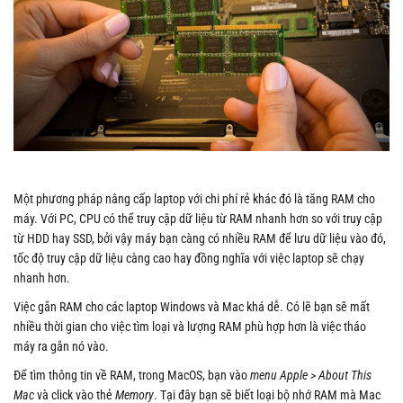
Một phương pháp nâng cấp laptop với chi phí rẻ khác đó là tăng RAM cho
máy. Với PC, CPU có thể truy cập dữ liệu từ RAM nhanh hơn so với truy cập
từ HDD hay SSD, bởi vậy máy bạn càng có nhiều RAM để lưu dữ liệu vào đó,
tốc độ truy cập dữ liệu càng cao hay đồng nghĩa với việc laptop sẽ chạy
nhanh hơn.
Việc gắn RAM cho các laptop Windows và Mac khá dễ. Có lẽ bạn sẽ mất
nhiều thời gian cho việc tìm loại và lượng RAM phù hợp hơn là việc tháo
máy ra gắn nó vào.
Để tìm thông tin về RAM, trong MacOS, bạn vào
menu Apple > About This
Mac
và click vào thẻ
Memory
. Tại đây bạn sẽ biết loại bộ nhớ RAM mà Mac