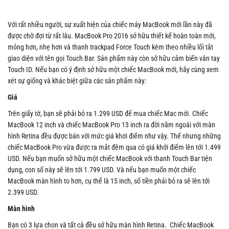
Với rất nhiều người, sự xuất hiện của chiếc máy MacBook mới lần này đã
được chờ đợi từ rất lâu. MacBook Pro 2016 sở hữu thiết kế hoàn toàn mới,
mỏng hơn, nhẹ hơn và thanh trackpad Force Touch kèm theo nhiều lối tắt
giao diện với tên gọi Touch Bar. Sản phẩm này còn sở hữu cảm biến vân tay
Touch ID. Nếu bạn có ý định sở hữu một chiếc MacBook mới, hãy cùng xem
xét sự giống và khác biệt giữa các sản phẩm này:
Giá
Trên giấy tờ, bạn sẽ phải bỏ ra 1.299 USD để mua chiếc Mac mới. Chiếc
MacBook 12 inch và chiếc MacBook Pro 13 inch ra đời năm ngoái với màn
hình Retina đều được bán với mức giá khơi điểm như vậy. Thế nhưng những
chiếc MacBook Pro vừa được ra mắt đêm qua có giá khởi điểm lên tới 1.499
USD. Nếu bạn muốn sở hữu một chiếc MacBook với thanh Touch Bar tiện
dụng, con số này sẽ lên tới 1.799 USD. Và nếu bạn muốn một chiếc
MacBook màn hình to hơn, cụ thể là 15 inch, số tiền phải bỏ ra sẽ lên tới
2.399 USD.
Màn hình
Bạn có 3 lựa chon và tất cả đều sở hữu màn hình Retina. Chiếc MacBook