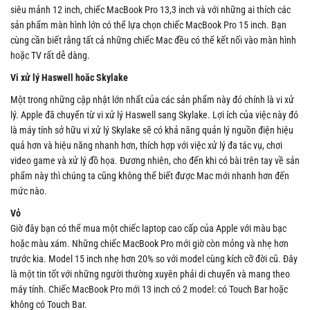
siêu mảnh 12 inch, chiếc MacBook Pro 13,3 inch và với những ai thích các
sản phẩm màn hình lớn có thể lựa chọn chiếc MacBook Pro 15 inch. Bạn
cùng cần biết rằng tất cả những chiếc Mac đều có thể kết nối vào màn hình
hoặc TV rất dễ dàng.
Vi xử lý Haswell hoăc Skylake
Một trong những cập nhật lớn nhất của các sản phẩm này đó chính là vi xử
lý. Apple đã chuyển từ vi xử lý Haswell sang Skylake. Lợi ích của việc này đó
là máy tính sở hữu vi xử lý Skylake sẽ có khả năng quản lý nguồn điện hiệu
quả hơn và hiệu năng nhanh hơn, thích hợp với việc xử lý đa tác vụ, chơi
video game và xử lý đồ họa. Đương nhiên, cho đến khi có bài trên tay về sản
phẩm này thì chúng ta cũng không thể biết được Mac mới nhanh hơn đến
mức nào.
Vỏ
Giờ đây bạn có thể mua một chiếc laptop cao cấp của Apple với màu bạc
hoặc màu xám. Những chiếc MacBook Pro mới giờ còn mỏng và nhẹ hơn
trước kia. Model 15 inch nhẹ hơn 20% so với model cùng kích cỡ đời cũ. Đây
là một tin tốt với những người thường xuyên phải di chuyển và mang theo
máy tính. Chiếc MacBook Pro mới 13 inch có 2 model: có Touch Bar hoặc
không có Touch Bar.