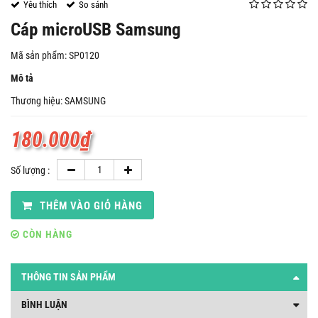
Yêu thích
So sánh
Cáp microUSB Samsung
Mã sản phẩm: SP0120
Mô tả
Thương hiệu: SAMSUNG
180.000
₫
Số lượng :
THÊM VÀO GIỎ HÀNG
CÒN HÀNG
THÔNG TIN SẢN PHẨM
BÌNH LUẬN