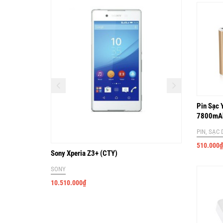
Pin Sạc 
7800mA
PIN, SẠC
510.000
₫
Sony Xperia Z3+ (CTY)
Pin Sạc
SONY
PIN, SẠC
10.510.000
₫
260.000
₫