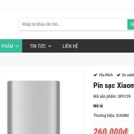
 PHẨM
TIN TỨC
LIÊN HỆ
Yêu thích
So sán
Pin sạc Xia
Mã sản phẩm: SP0139
Mô tả
Thương hiệu: XIAOMI
260.000
₫