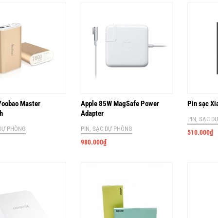
Yoobao Master
Apple 85W MagSafe Power
Pin sạc X
h
Adapter
PIN, SẠC D
 DỰ PHÒNG
PIN, SẠC DỰ PHÒNG
510.000
₫
980.000
₫
 Xiaomi 5000mAh
Pin Sạc Xiaomi 16000mAh
 DỰ PHÒNG
PIN, SẠC DỰ PHÒNG
420.000
₫