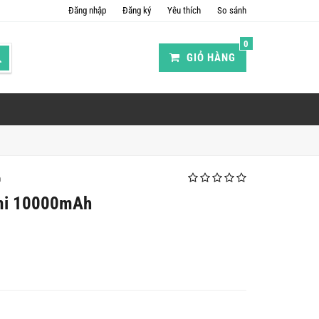
Đăng nhập
Đăng ký
Yêu thích
So sánh
0
GIỎ HÀNG
h
omi 10000mAh