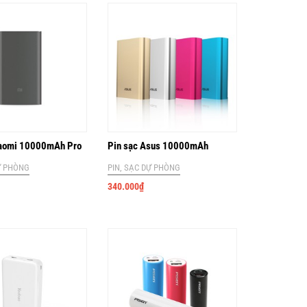
iaomi 10000mAh Pro
Pin sạc Asus 10000mAh
Ự PHÒNG
PIN, SẠC DỰ PHÒNG
340.000
₫
Pin sạc Xiaomi 10000mAh
PIN, SẠC DỰ PHÒNG
260.000
₫