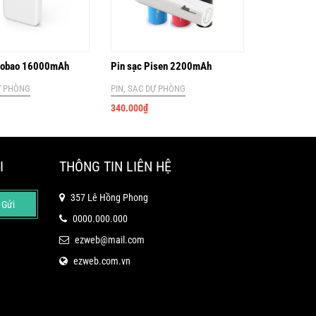
Yoobao 16000mAh
Pin sạc Pisen 2200mAh
Ự PHÒNG
PIN, SẠC DỰ PHÒNG
340.000
₫
I
THÔNG TIN LIÊN HỆ
357 Lê Hồng Phong
Gửi
0000.000.000
ezweb@mail.com
ezweb.com.vn