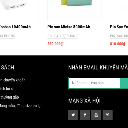
 Yoobao 10400mAh
Pin sạc Miniso 8000mAh
Pin Sạc 
 DỰ PHÒNG
PIN, SẠC DỰ PHÒNG
PIN, SẠC D
560.000
₫
810.000
₫
 SÁCH
NHẬN EMAIL KHUYẾN MÃ
in chuyển khoản
ách bỏ sỉ
 thường gặp
MẠNG XÃ HỘI
úng mẫu, đúng size trả lại