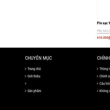
Pin sạc
PIN, SẠC
610.000
₫
CHUYÊN MỤC
CHÍNH
Trang chủ
Thông t
Giới thiệu
Chính s
Câu hỏi
Sản phẩm
Không đ