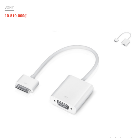
SONY
10.510.000
₫