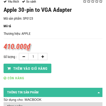
Yêu thích
So sánh
Apple 30-pin to VGA Adapter
Mã sản phẩm: SP0123
Mô tả
Thương hiệu: APPLE
410.000
₫
Số lượng :
THÊM VÀO GIỎ HÀNG
CÒN HÀNG
THÔNG TIN SẢN PHẨM
Sử dụng cho:
MACBOOK