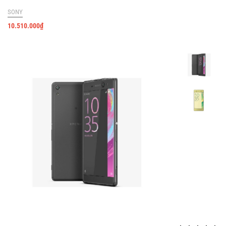
SONY
10.510.000
₫