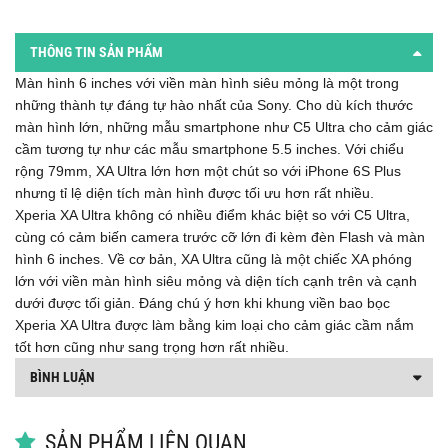
THÔNG TIN SẢN PHẨM
Màn hình 6 inches với viền màn hình siêu mỏng là một trong
những thành tự đáng tự hào nhất của Sony. Cho dù kích thước
màn hình lớn, những mẫu smartphone như C5 Ultra cho cảm giác
cầm tương tự như các mẫu smartphone 5.5 inches. Với chiểu
rộng 79mm, XA Ultra lớn hơn một chút so với iPhone 6S Plus
nhưng tỉ lệ diện tích màn hình được tối ưu hơn rất nhiều.
Xperia XA Ultra không có nhiều điểm khác biệt so với C5 Ultra,
cùng có cảm biến camera trước cỡ lớn đi kèm đèn Flash và màn
hình 6 inches. Về cơ bản, XA Ultra cũng là một chiếc XA phóng
lớn với viền màn hình siêu mỏng và diện tích cạnh trên và cạnh
dưới được tối giản. Đáng chú ý hơn khi khung viền bao bọc
Xperia XA Ultra được làm bằng kim loại cho cảm giác cầm nắm
tốt hơn cũng như sang trọng hơn rất nhiều.
BÌNH LUẬN
SẢN PHẨM LIÊN QUAN