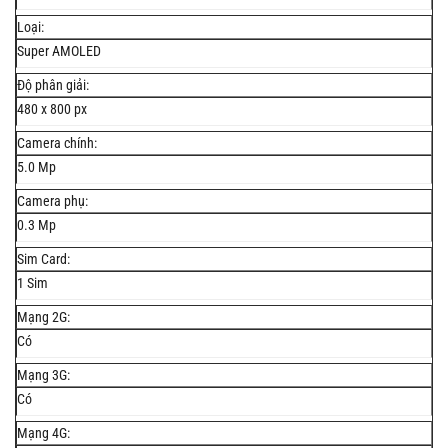
Loại:
Super AMOLED
Độ phân giải:
480 x 800 px
Camera chính:
5.0 Mp
Camera phụ:
0.3 Mp
Sim Card:
1 Sim
Mạng 2G:
Có
Mạng 3G:
Có
Mạng 4G: