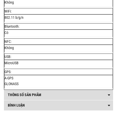
Không
WiFi:
802.11 b/g/n
Bluetooth:
Có
NFC:
Không
USB:
MicroUSB
GPS:
A-GPS
GLONASS
THÔNG SỐ SẢN PHẨM
BÌNH LUẬN