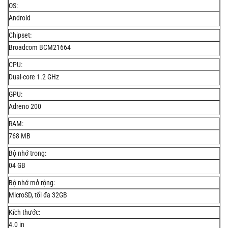
OS:
Android
Chipset:
Broadcom BCM21664
CPU:
Dual-core 1.2 GHz
GPU:
Adreno 200
RAM:
768 MB
Bộ nhớ trong:
04 GB
Bộ nhớ mở rộng:
MicroSD, tối đa 32GB
Kích thước:
4.0 in