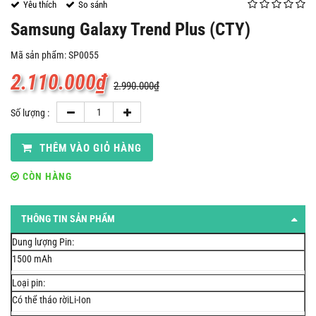
Yêu thích
So sánh
Samsung Galaxy Trend Plus (CTY)
Mã sản phẩm: SP0055
2.110.000
₫
2.990.000
₫
Số lượng :
THÊM VÀO GIỎ HÀNG
CÒN HÀNG
THÔNG TIN SẢN PHẨM
Dung lượng Pin:
1500 mAh
Loại pin:
Có thể tháo rờiLi-Ion