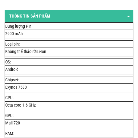
THÔNG TIN SẢN PHẨM
Dung lượng Pin:
2900 mAh
Loại pin:
Không thể tháo rờiLi-Ion
OS:
Android
Chipset:
Exynos 7580
CPU:
Octa-core 1.6 GHz
GPU:
Mali-720
RAM: