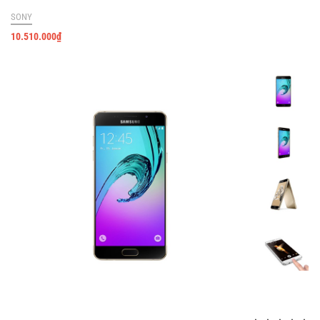
SONY
10.510.000
₫