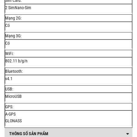
Sim Card:
2 SimNano-Sim
Mạng 2G:
Có
Mạng 3G:
Có
WiFi:
802.11 b/g/n
Bluetooth:
v4.1
USB:
MicroUSB
GPS:
A-GPS
GLONASS
THÔNG SỐ SẢN PHẨM