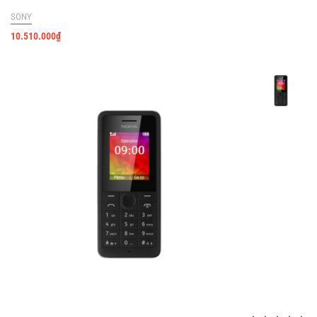
SONY
10.510.000
₫