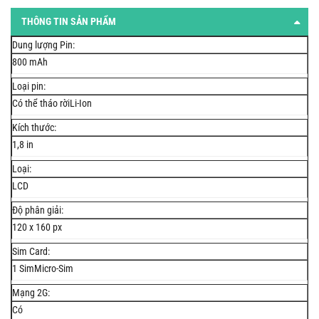
THÔNG TIN SẢN PHẨM
Dung lượng Pin:
800 mAh
Loại pin:
Có thể tháo rờiLi-Ion
Kích thước:
1,8 in
Loại:
LCD
Độ phân giải:
120 x 160 px
Sim Card:
1 SimMicro-Sim
Mạng 2G:
Có