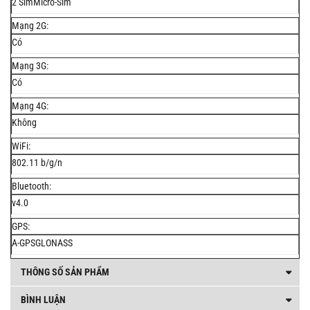
2 SimMicro-Sim
Mạng 2G:
Có
Mạng 3G:
Có
Mạng 4G:
Không
WiFi:
802.11 b/g/n
Bluetooth:
v4.0
GPS:
A-GPSGLONASS
THÔNG SỐ SẢN PHẨM
BÌNH LUẬN