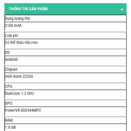
THÔNG TIN SẢN PHẨM
Dung lượng Pin:
2100 mAh
Loại pin:
Có thể tháo rờiLi-Ion
OS:
Android
Chipset:
Intel Atom Z2520
CPU:
Dual-core 1.2 GHz
GPU:
PowerVR SGX544MP2
RAM:
1.0 GB