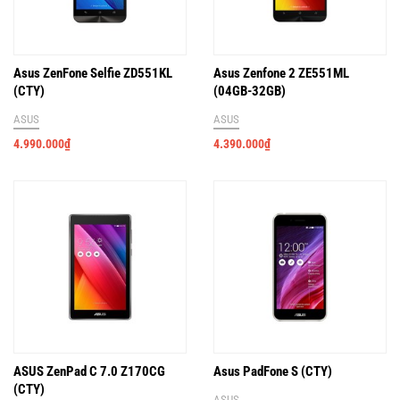
Asus ZenFone Selfie ZD551KL
Asus Zenfone 2 ZE551ML
(CTY)
(04GB-32GB)
ASUS
ASUS
4.990.000
₫
4.390.000
₫
ASUS ZenPad C 7.0 Z170CG
Asus PadFone S (CTY)
(CTY)
ASUS