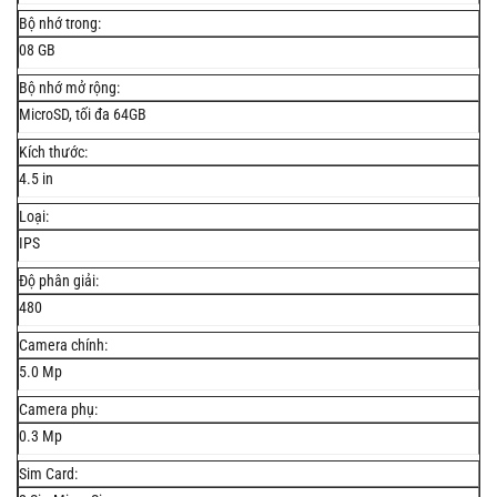
Bộ nhớ trong:
08 GB
Bộ nhớ mở rộng:
MicroSD, tối đa 64GB
Kích thước:
4.5 in
Loại:
IPS
Độ phân giải:
480
Camera chính:
5.0 Mp
Camera phụ:
0.3 Mp
Sim Card: