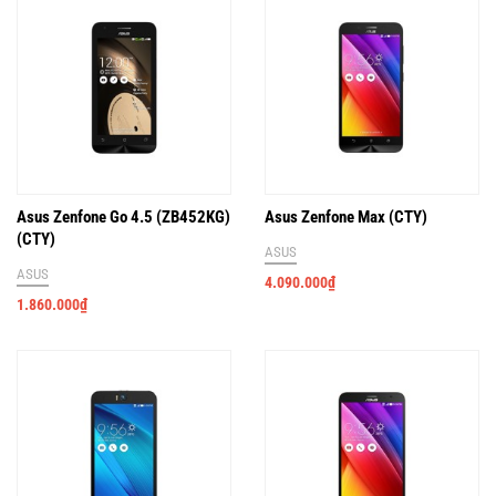
Asus Zenfone Go 4.5 (ZB452KG)
Asus Zenfone Max (CTY)
(CTY)
ASUS
ASUS
4.090.000
₫
1.860.000
₫