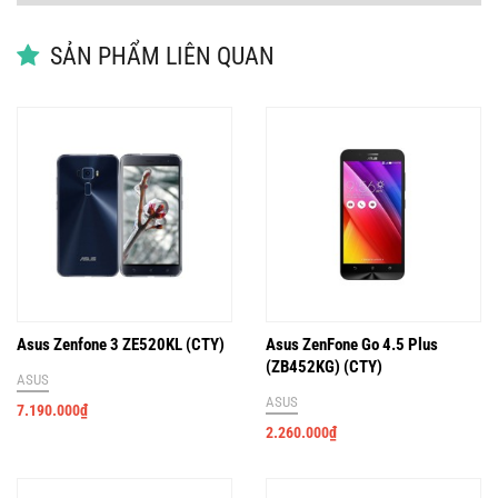
SẢN PHẨM LIÊN QUAN
Asus Zenfone 3 ZE520KL (CTY)
Asus ZenFone Go 4.5 Plus
‏(ZB452KG)‏ (CTY)
ASUS
ASUS
7.190.000
₫
2.260.000
₫