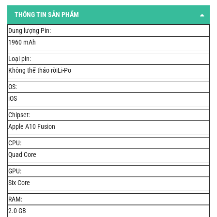
THÔNG TIN SẢN PHẨM
Dung lượng Pin:
1960 mAh
Loại pin:
Không thể tháo rờiLi-Po
OS:
iOS
Chipset:
Apple A10 Fusion
CPU:
Quad Core
GPU:
Six Core
RAM:
2.0 GB