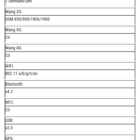
1 SimNano-Sim
Mạng 2G:
GSM 850/900/1800/1900
Mạng 3G:
Có
Mạng 4G:
Có
WiFi:
802.11 a/b/g/n/ac
Bluetooth:
v4.2
NFC:
Có
USB:
v2.0
GPS: