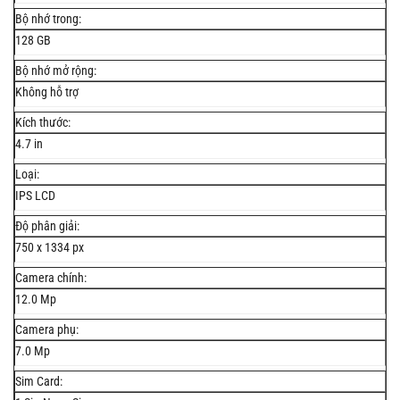
Bộ nhớ trong:
128 GB
Bộ nhớ mở rộng:
Không hỗ trợ
Kích thước:
4.7 in
Loại:
IPS LCD
Độ phân giải:
750 x 1334 px
Camera chính:
12.0 Mp
Camera phụ:
7.0 Mp
Sim Card: